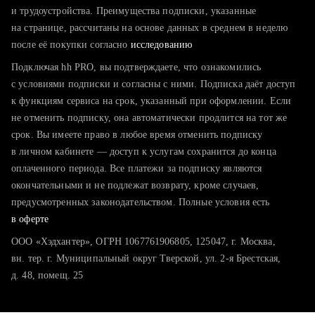
тратите много времени на поиск и вручную поднимаете
и трудоустройства. Преимущества подписки, указанные
резюме
на странице, рассчитаны на основе данных в среднем в неделю
после её покупки согласно
хотите сравнить себя с конкурентами и оценить шансы
исследованию
Подключая hh PRO, вы подтверждаете, что ознакомились
с условиями подписки и согласны с ними. Подписка даёт доступ
к функциям сервиса на срок, указанный при оформлении. Если
не отменить подписку, она автоматически продлится на тот же
срок. Вы имеете право в любое время отменить подписку
в личном кабинете — доступ к услугам сохранится до конца
оплаченного периода. Все платежи за подписку являются
окончательными и не подлежат возврату, кроме случаев,
предусмотренных законодательством. Полные условия есть
в оферте
ООО «Хэдхантер», ОГРН 1067761906805, 125047, г. Москва,
вн. тер. г. Муниципальный округ Тверской, ул. 2-я Брестская,
д. 48, помещ. 25