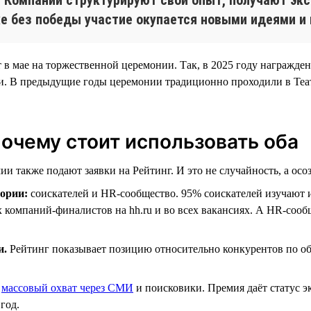
же без победы участие окупается новыми идеями и
т в мае на торжественной церемонии. Так, в 2025 году награжде
ии. В предыдущие годы церемонии традиционно проходили в Теа
почему стоит использовать оба
и также подают заявки на Рейтинг. И это не случайность, а осоз
ории:
соискателей и HR-сообщество. 95% соискателей изучают 
х компаний-финалистов на hh.ru и во всех вакансиях. А HR-соо
и.
Рейтинг показывает позицию относительно конкурентов по о
т
массовый охват через СМИ
и поисковики. Премия даёт статус 
год.