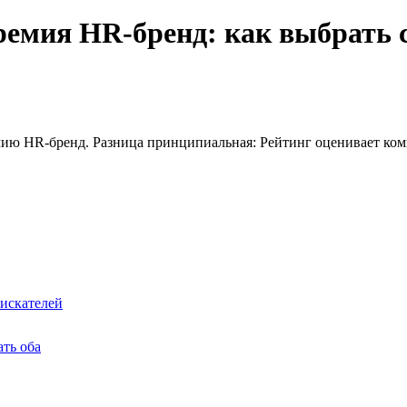
ремия HR-бренд: как выбрать с
мию HR-бренд. Разница принципиальная: Рейтинг оценивает к
оискателей
ать оба