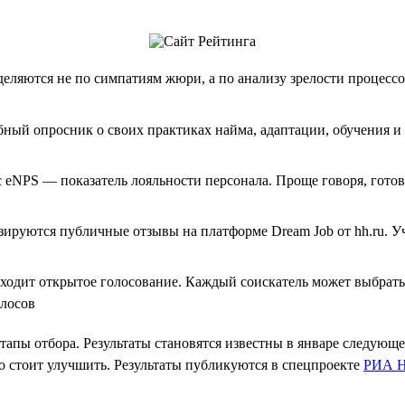
деляются не по симпатиям жюри, а по анализу зрелости процесс
ный опросник о своих практиках найма, адаптации, обучения и 
 eNPS — показатель лояльности персонала. Проще говоря, гото
ируются публичные отзывы на платформе Dream Job от hh.ru. У
оходит открытое голосование. Каждый соискатель может выбрать
олосов
этапы отбора. Результаты становятся известны в январе следующ
о стоит улучшить. Результаты публикуются в спецпроекте
РИА Н