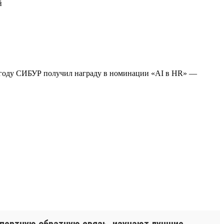
й
3 году СИБУР получил награду в номинации «AI в HR» —
спертную обратную связь, изучают лучшие