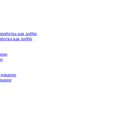
аботка как хобби
ию
ование