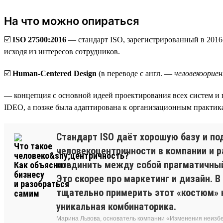
На что можно опираться
☑️
ISO 27500:2016
— стандарт ISO, зарегистрированный в 2016
исходя из интересов сотрудников.
☑️
Human-Centered Design
(в переводе с англ. —
человекоорие
— концепция с основной идеей проектирования всех систем и 
IDEO, а позже была адаптирована к организационным практик
Стандарт ISO даёт хорошую базу и по
человекоцентричности в компании и р
соединить между собой прагматичный 
Это скорее про маркетинг и дизайн. В
тщательно примерить этот «костюм» н
уникальная комбинаторика.
Марина Львова, основатель компании «Изменения неиз