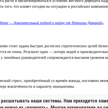
са расти и масштабироваться в условиях жёсткого дефицита кад
 того, что влияет сегодня на ситуацию в российских компаниях
одборе — доказательный подход к найму от Натальи Даниной»
.
ими стоит задача быстрее достигать стратегических целей бизн
тся не очень. Результат один — потеря людей и производительн
ти у линейных руководителей сопровождается высоким уровнем 
ский стресс, приобретённый со времён ковида, постоянно меня
тере вовлечённости и параличу инициативы.
т расшатывать наши системы. Нам приходится заме
ам нужно их «починить». Многие руководители до си