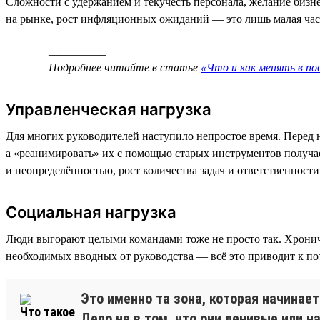
Сложности с удержанием и текучесть персонала, желание бизне
на рынке, рост инфляционных ожиданий — это лишь малая часть
__________
Подробнее читайте в статье
«Что и как менять в п
Управленческая нагрузка
Для многих руководителей наступило непростое время. Перед н
а «реанимировать» их с помощью старых инструментов получае
и неопределённостью, рост количества задач и ответственнос
Социальная нагрузка
Люди выгорают целыми командами тоже не просто так. Хрониче
необходимых вводных от руководства — всё это приводит к по
Это именно та зона, которая начинае
Дело не в том, что они ленивые или н