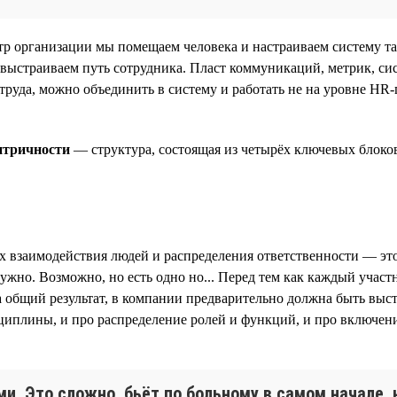
р организации мы помещаем человека и настраиваем систему та
 выстраиваем путь сотрудника. Пласт коммуникаций, метрик, сис
труда, можно объединить в систему и работать не на уровне HR-
нтричности
— структура, состоящая из четырёх ключевых блоков
ах взаимодействия людей и распределения ответственности — эт
ужно. Возможно, но есть одно но... Перед тем как каждый учас
а общий результат, в компании предварительно должна быть выс
сциплины, и про распределение ролей и функций, и про включен
и. Это сложно, бьёт по больному в самом начале,