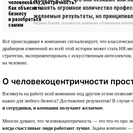
и нанять огромное количество професс
желаемые результаты, но принципиал
Марина Львова, основатель компании «Изменения неиз
Всё происходящее в компаниях сигнализирует, что классическ
драйвером изменений во всей этой истории может стать HR-мен
стратегии, экспериментировать с искусственным интеллектом,
на человеке.
О человекоцентричности прос
Взглянуть на работу всей компании под другим углом позволяе
важно для любого бизнеса? Достижение результатов! В случае ч
и сотрудники, и компания получают желаемое
.
Многие думают, что человекоцентричность — это что-то про лю
когда счастливые люди работают лучше
. Задача компании —