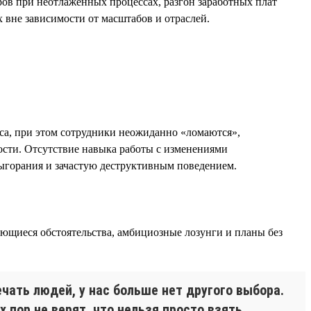
ров при неотлаженных процессах, разгон заработных плат
 вне зависимости от масштабов и отраслей.
еса, при этом сотрудники неожиданно «ломаются»,
ости. Отсутствие навыка работы с изменениями
выгорания и зачастую деструктивным поведением.
ющиеся обстоятельства, амбициозные лозунги и планы без
чать людей, у нас больше нет другого выбора.
х пор не верят, что нельзя просто взять