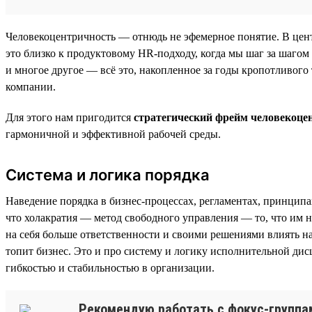
Человекоцентричность — отнюдь не эфемерное понятие. В цент
это близко к продуктовому HR-подходу, когда мы шаг за шагом
и многое другое — всё это, накопленное за годы кропотливого 
компании.
Для этого нам пригодится
стратегический фрейм человекоце
гармоничной и эффективной рабочей среды.
Система и логика порядка
Наведение порядка в бизнес-процессах, регламентах, принцип
что холакратия — метод свободного управления — то, что им н
на себя больше ответственности и своими решениями влиять н
топит бизнес. Это и про систему и логику исполнительной ди
гибкостью и стабильностью в организации.
Рекомендую работать с фокус-группам