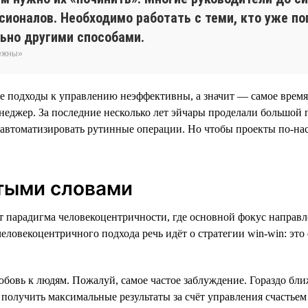
ионалов. Необходимо работать с теми, кто уже поп
ьно другими способами.
бежны»
ие подходы к управлению неэффективны, а значит — самое врем
еджер. За последние несколько лет эйчары проделали большой п
 автоматизировать рутинные операции. Но чтобы проекты по-на
тыми словами
т парадигма человекоцентричности, где основной фокус направл
еловекоцентричного подхода речь идёт о стратегии win-win: это
бовь к людям. Пожалуй, самое частое заблуждение. Гораздо бли
 получить максимальные результаты за счёт управления счастьем