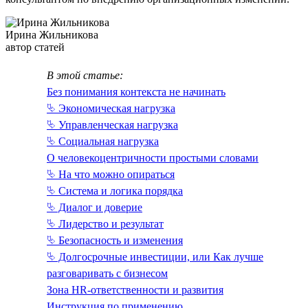
Ирина Жильникова
автор статей
В этой статье:
Без понимания контекста не начинать
⮱ Экономическая нагрузка
⮱ Управленческая нагрузка
⮱ Социальная нагрузка
О человекоцентричности простыми словами
⮱ На что можно опираться
⮱ Система и логика порядка
⮱ Диалог и доверие
⮱ Лидерство и результат
⮱ Безопасность и изменения
⮱ Долгосрочные инвестиции, или Как лучше
разговаривать с бизнесом
Зона HR-ответственности и развития
Инструкция по применению