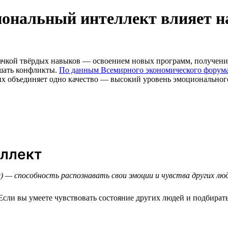
ональный интеллект влияет н
рокачкой твёрдых навыков — освоением новых программ, получе
ешать конфликты.
По данным Всемирного экономического форум
их объединяет одно качество — высокий уровень эмоционального и
еллект
ce) — способность распознавать свои эмоции и чувства других л
сли вы умеете чувствовать состояние других людей и подбирать