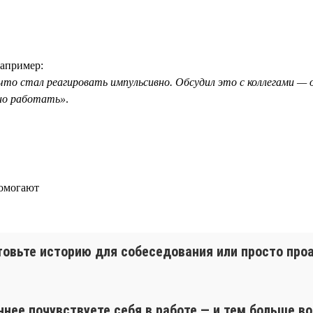
Например:
, что стал реагировать импульсивно. Обсудил это с коллегами —
йно работать»
.
помогают
товьте историю для собеседования или просто пр
ннее почувствуете себя в работе — и тем больше в