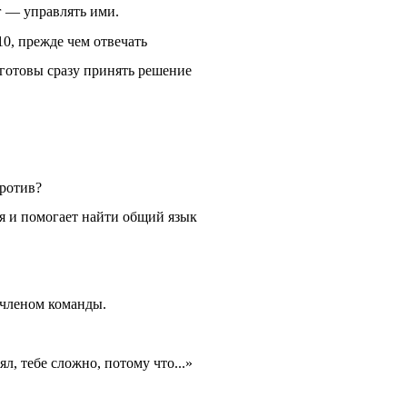
г — управлять ими.
10, прежде чем отвечать
 готовы сразу принять решение
против?
я и помогает найти общий язык
членом команды.
, тебе сложно, потому что...»