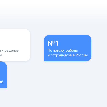
№1
йти решение
По поиску работы
са
и сотрудников в России
ий