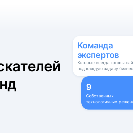
б
Команда
экспертов
скателей
Которые всегда готовы на
под каждую задачу бизне
нд
9
Собственных
технологичных решен