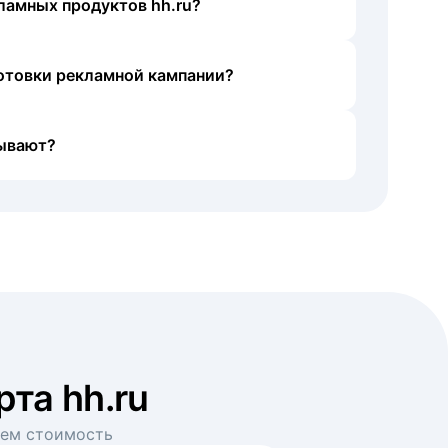
ламных продуктов hh.ru?
готовки рекламной кампании?
ывают?
рта hh.ru
аем стоимость