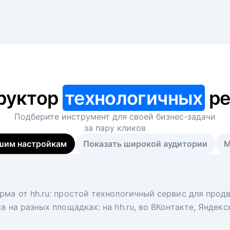
руктор
технологичных
ре
Подберите инструмент для своей
бизнес-задачи
за пару кликов
шим настройкам
Показать широкой аудитории
М
я
 рекрутер
рма от hh.ru: простой технологичный сервис для прод
 для вакансий на главной странице hh.ru. Увеличивает
под ключ. Решите, сколько кандидатов и когда вам нуж
а на разных площадках: на hh.ru, во ВКонтакте, Яндек
ологи, рекрутеры и проектные менеджеры hh.ru с цел
тов