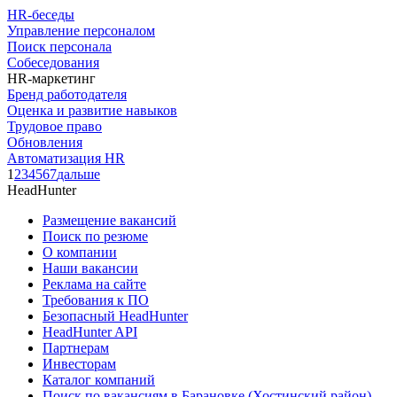
HR-беседы
Управление персоналом
Поиск персонала
Собеседования
HR-маркетинг
Бренд работодателя
Оценка и развитие навыков
Трудовое право
Обновления
Автоматизация HR
1
2
3
4
5
6
7
дальше
HeadHunter
Размещение вакансий
Поиск по резюме
О компании
Наши вакансии
Реклама на сайте
Требования к ПО
Безопасный HeadHunter
HeadHunter API
Партнерам
Инвесторам
Каталог компаний
Поиск по вакансиям в Барановке (Хостинский район)