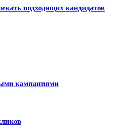
лекать подходящих кандидатов
мными кампаниями
кликов