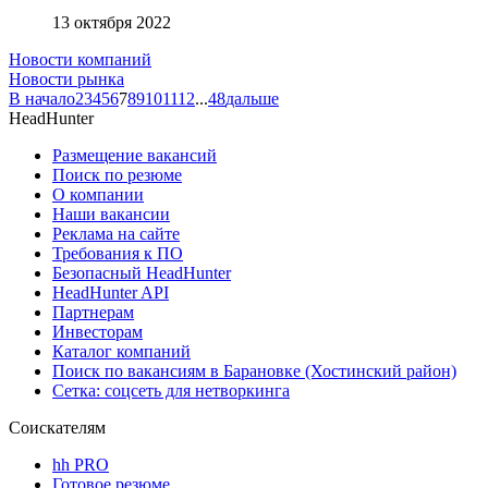
13 октября 2022
Новости компаний
Новости рынка
В начало
2
3
4
5
6
7
8
9
10
11
12
...
48
дальше
HeadHunter
Размещение вакансий
Поиск по резюме
О компании
Наши вакансии
Реклама на сайте
Требования к ПО
Безопасный HeadHunter
HeadHunter API
Партнерам
Инвесторам
Каталог компаний
Поиск по вакансиям в Барановке (Хостинский район)
Сетка: соцсеть для нетворкинга
Соискателям
hh PRO
Готовое резюме