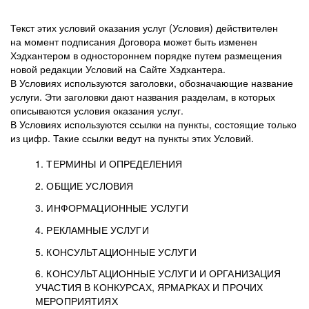
Текст этих условий оказания услуг (Условия) действителен
на момент подписания Договора может быть изменен
Хэдхантером в одностороннем порядке путем размещения
новой редакции Условий на Сайте Хэдхантера.
В Условиях используются заголовки, обозначающие название
услуги. Эти заголовки дают названия разделам, в которых
описываются условия оказания услуг.
В Условиях используются ссылки на пункты, состоящие только
из цифр. Такие ссылки ведут на пункты этих Условий.
1. ТЕРМИНЫ И ОПРЕДЕЛЕНИЯ
2. ОБЩИЕ УСЛОВИЯ
3. ИНФОРМАЦИОННЫЕ УСЛУГИ
1.1. Хэдхантер, или
Хэдхантер, ООО
4. РЕКЛАМНЫЕ УСЛУГИ
HeadHunter, или
«Хэдхантер», ИНН
2.1. Типы и статусы регистрации
5. КОНСУЛЬТАЦИОННЫЕ УСЛУГИ
Исполнитель
7718620740, адрес:
Типы регистрации
3.1. Предоставление доступа к базе данных
2.2. Активация услуг
6. КОНСУЛЬТАЦИОННЫЕ УСЛУГИ И ОРГАНИЗАЦИЯ
125047, г. Москва,
резюме с предложениями Соискателей
Описание и активация
УЧАСТИЯ В КОНКУРСАХ, ЯРМАРКАХ И ПРОЧИХ
2.1.1. Заказчику может быть присвоен один
4.0. Общие условия оказания рекламных услуг
внутригородская
о трудоустройстве с возможностью просмотра
МЕРОПРИЯТИЯХ
из Типов регистраций.
территория
4.0.1. Хэдхантер оказывает Заказчику услугу