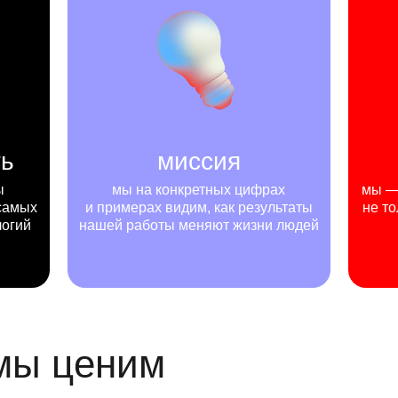
ть
миссия
ы
мы на конкретных цифрах
мы — 
самых
и примерах видим, как результаты
не то
логий
нашей работы меняют жизни людей
 мы ценим