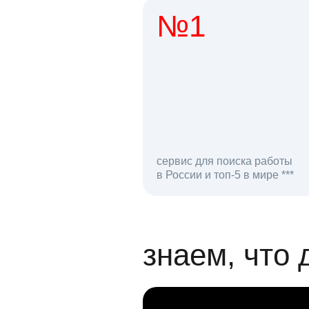
№1
1 мл
сервис для поиска работы
в России и топ-5 в мире ***
откликов на вак
знаем, что 