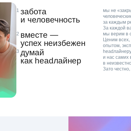
забота
мы не «зак
человечески
и человечность
за каждым р
За каждой в
вместе —
мы верим в с
Ценим всех, 
успех неизбежен
опытом, эксп
думай
headлайнеру
и нас самих 
как headлайнер
в неизвестн
Зато честно