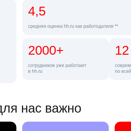
рд
4,5
средняя оценка hh.ru как работодателя **
2000+
68 млн
12
сотрудников уже работают
соврем
в hh.ru
резюме в базе
по все
ансии
для нас важно