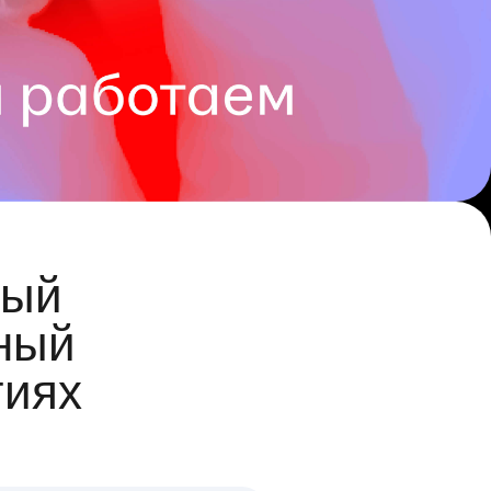
ый
ный
гиях