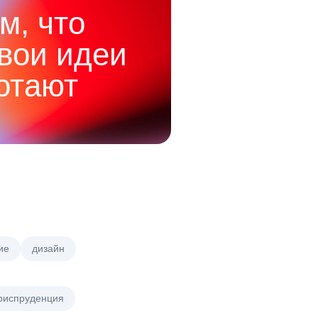
м, что
твои идеи
отают
ие
дизайн
риспруденция