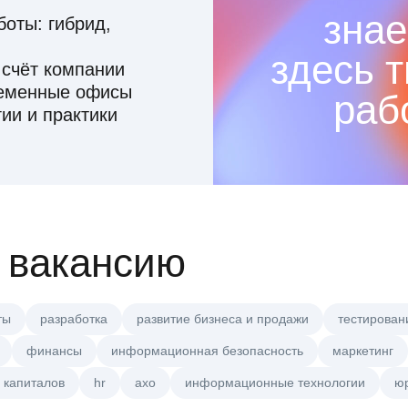
знае
оты: гибрид,
здесь 
 счёт компании
ременные офисы
раб
ии и практики
 вакансию
ты
разработка
развитие бизнеса и продажи
тестирован
финансы
информационная безопасность
маркетинг
 капиталов
hr
axo
информационные технологии
ю