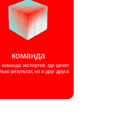
команда
команда экспертов, где ценят
лько результат, но и друг друга