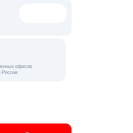
1522 тыс
вакансий
18 млн
енных офисов
й России
пользователей в день