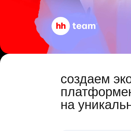
создаем эк
платформен
на уникаль