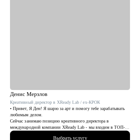
• Начинающим дизайнерам, кто не знает, с чего начать
• Джунам после курсов, без офферов и с чувством
растерянности
• Тем, кто хочет перейти в IT, но не может определиться с
направлением
• Дизайнерам, которые подают отклики — и не получают
ответов
• Тем, кто выгорел, потерял уверенность, но хочет вернуться в
профессию
• Всем, кому нужна не формальная проверка, а настоящая
опора в карьерном выборе
Я прошла этот путь сама — и помогу пройти его тебе. Без
давления, с поддержкой и вниманием к тому, что важно
именно тебе. С тобой будет человек, который знает рынок
Денис
Мерзлов
изнутри — и верит, что у тебя получится.
Креативный директор в XReady Lab / ex-КРОК
• Привет, Я Ден! Я шарю за арт и помогу тебе зарабатывать
любимым делом.
Сейчас занимаю позицию креативного директора в
международной компании XReady Lab - мы входим в ТОП-3
разработчиков образовательных продуктов в VR и Web 3. Еще
Выбрать услугу
курирую направление цифровая мода в одной из