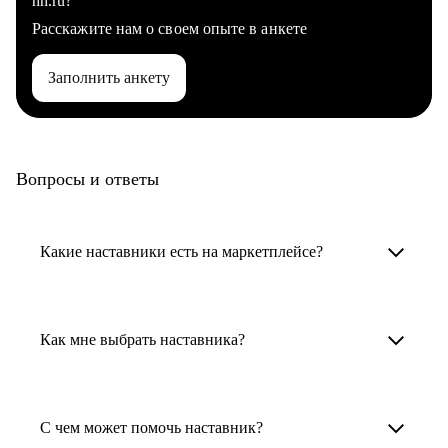
hh.ru?
Расскажите нам о своем опыте в анкете
Заполнить анкету
Вопросы и ответы
Какие наставники есть на маркетплейсе?
Карьерные наставники — это HR-
специалисты, карьерные консультанты,
Как мне выбрать наставника?
психологи, резюмерайтеры и менторы.
Умный поиск поможет в три клика выбрать
Менторы работают в ИТ, дизайне, других
наставника для достижения вашей цели.
С чем может помочь наставник?
узкоспециализированных сферах. Они