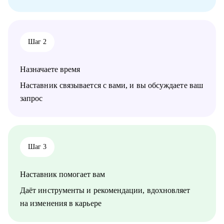
Кому могу помочь:
Специалистам и руководителям из отраслей:
• строительство
• промышленность
Шаг 2
• нефтегазовая отрасль
• энергетика
• закупки, управление поставками (supply chain)
Назначаете время
• логистика
• продажи
Наставник связывается с вами, и вы обсуждаете ваш
• управление проектами
запрос
• управление продуктом (product management)
• управление персоналом
• администрирование
Шаг 3
Наставник помогает вам
Даёт инструменты и рекомендации, вдохновляет
на изменения в карьере