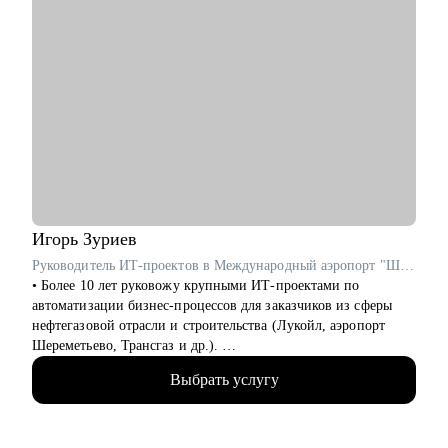
Игорь
Зуриев
Руководитель ИТ-проектов в Международный аэропорт "Шереметьево" / ex-Лукойл
• Более 10 лет руковожу крупными ИТ-проектами по
автоматизации бизнес-процессов для заказчиков из сферы
нефтегазовой отрасли и строительства (Лукойл, аэропорт
Шереметьево, Трансгаз и др.).
• Принимал участие в реализации крупных ИТ-проектов по
Выбрать услугу
разработке цифровых продуктов.
• Руковожу проектами по автоматизации бизнеса и внедрения
систем на базе искусственного интеллекта.
• На протяжении 3-х лет являюсь автором и преподавателем