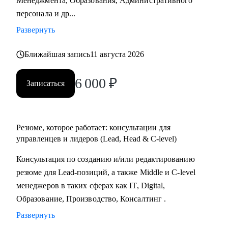
Менеджмента, Образования, Административного
Практикум, QA Guru) и высшего образования (Сколтех).
персонала и др...
• Регулярно прохожу обучение на коротких курсах, чтобы
Развернуть
глубже разбираться в профессиях, по которым
консультирую.
Ближайшая запись
11 августа 2026
Как я работаю:
6 000
₽
Записаться
• разрабатываю индивидуальную стратегию под каждого
клиента,
• помогаю выделиться на рынке труда и укрепить личный
бренд,
Резюме, которое работает: консультации для
• рассказываю про эффективный нетворкинг и
управленцев и лидеров (Lead, Head & C-level)
нетривиальные лайфхаки по поиску работы,
Консультация по созданию и/или редактированию
• приношу инсайты из рынка труда и новости внутри
резюме для Lead-позиций, а также Middle и C-level
крупных компаний.
менеджеров в таких сферах как IT, Digital,
Образование, Производство, Консалтинг .
Развернуть