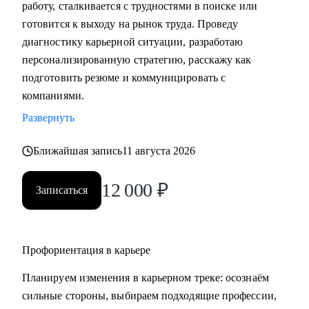
работу, сталкивается с трудностями в поиске или
• Подготовка к собеседованию (скрининг с HR, финальное
готовится к выходу на рынок труда. Проведу
с руководителем, опционально - подготовиться к
диагностику карьерной ситуации, разработаю
техническому собеседованию).
персонализированную стратегию, расскажу как
• Зарплатные переговоры (повышение или переговоры на
подготовить резюме и коммуницировать с
собеседовании).
компаниями.
• Прокачка ценности сотрудника на текущем месте (как
Развернуть
сделать так, чтобы руководитель заметил и наконец начал
выделять среди команды, повышать и тд.)
Ближайшая запись
11 августа 2026
Кому могу помочь:
12 000
₽
Записаться
• Студентам бакалавриата/магистратуры/аспирантуры
технических направлений;
• Учащимся на онлайн-курсах для переквалификации (IT,
Digital, Образование);
Профориентация в карьере
• Junior/Middle/Senior-специалистам;
Планируем изменения в карьерном треке: осознаём
• Middle и C-level менеджерам.
сильные стороны, выбираем подходящие профессии,