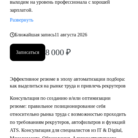
выходим на уровень профессионала с хорошей
• Основные направления:
зарплатой.
- IT (разработка, тестирование, администрирование,
Развернуть
информационная безопасность),
- DataScience и аналитика, Машинное обучение и
Ближайшая запись
11 августа 2026
Компьютерное зрение,
- Digital (маркетологи, дизайнеры, исследователи,
8 000
₽
Записаться
редакторы, smm)
- Education Tech (Педагогические дизайнеры, методологи)
- Managment (Project, Product, Operations, Middle & C-level)
Эффективное резюме в эпоху автоматизации подбора:
Про мой опыт:
как выделиться на рынке труда и привлечь рекрутеров
• Преодолела свой личный стеклянный потолок и стала
Консультация по созданию и/или оптимизации
Операционным директором после годового перерыва от
резюме: правильное позиционирование себя
full-time занятости.
относительно рынка труда с возможностью проходить
• Трижды проходила переквалификацию, имею высшее
по требованиям рекрутеров, автофильтров и функций
медицинское образование, опыт в сфере информационной
ATS. Консультация для специалистов из IT & Digital,
безопасности (Wallarm), Edtech (Geekbrains, Яндекс