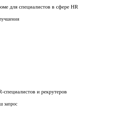
ндивидуального плана развития.
юме для специалистов в сфере HR
улучшения
т расти быстрее;
eople Partner;
тят выйти на новый уровень роли.
R-специалистов и рекрутеров
ш запрос