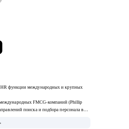
а в HR функции международных и крупных
я международных FMCG-компаний (Phillip
 направлений поиска и подбора персонала в
ь
бучения и стажировок в IT, после которых