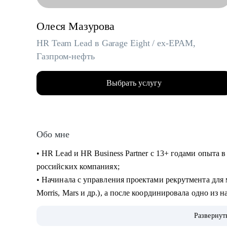
Олеся Мазурова
HR Team Lead в Garage Eight / ex-EPAM,
Газпром-нефть
Выбрать услугу
Обо мне
• HR Lead и HR Business Partner с 13+ годами опыт
российских компаниях;
• Начинала с управления проектами рекрутмента дл
Morris, Mars и др.), а после координировала одно из
Газпром-нефти;
Развернут
• Дальше перешла в EPAM, где запускала программы о