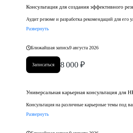
• Оценка сильных сторон, зон роста и составление и
Консультация для создания эффективного рез
Кому могу помочь:
Аудит резюме и разработка рекомендаций для его 
• HR и рекрутерам уровня junior–senior, которые хотя
Развернуть
• HR Generalist-ам, которые хотят перейти в HR BP / P
• HR менеджерам, которые чувствуют «потолок» и хо
Ближайшая запись
9 августа 2026
8 000
₽
Записаться
Универсальная карьерная консультация для H
Консультация на различные карьерные темы под ва
Развернуть