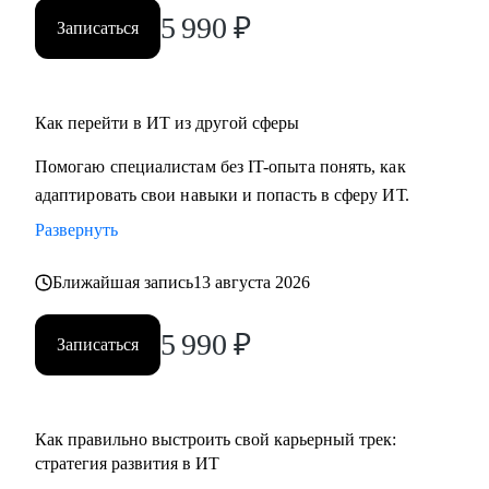
ты новичок и только определяешься с выбором, я проведу
5 990
₽
Записаться
для тебя обзор на самые востребованные профессии в
сфере ИТ, расскажу про лайфхаки и особенности работы.
Как перейти в ИТ из другой сферы
Помогаю специалистам без IT-опыта понять, как
адаптировать свои навыки и попасть в сферу ИТ.
Развернуть
Ближайшая запись
13 августа 2026
5 990
₽
Записаться
Как правильно выстроить свой карьерный трек:
стратегия развития в ИТ