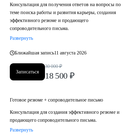
Консультация для получения ответов на вопросы по
Мидл и топ руководители.
теме поиска работы и развития карьеры, создания
• CEO/Генеральный директор
эффективного резюме и продающего
• Операционный директор/Исполнительный директор
сопроводительного письма.
• Коммерческий директор/Директор по продажам
Развернуть
• CFO/ Финансовый директор
• Технический директор
Ближайшая запись
11 августа 2026
• Директор по производству
• ИТ-директор
30 000
₽
• Директор по логистике и закупкам
Записаться
18 500
₽
• Директор по стратегическому развитию
• Директор по качеству
Готовое резюме + сопроводительное письмо
Для своих клиентов я — Карьерный доктор, который
поможет «диагностировать и вылечить» проблемы в
Консультация для создания эффективного резюме и
области профессионального развития: выявить сильные
продающего сопроводительного письма.
стороны и зоны роста, понять личную профессиональную
Развернуть
уникальность, найти оптимальное и актуальное решение, а