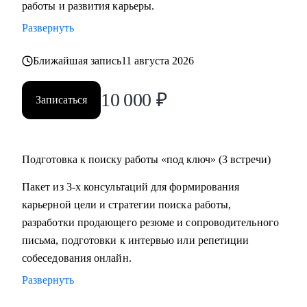
работы и развития карьеры.
время на ее поиск, увеличить поток предложений, выйти
Развернуть
на новый уровень дохода.
• Составить пошаговый план для достижения любой
Ближайшая запись
11 августа 2026
Вашей карьерной цели.
• Провести аудит и составить убедительное резюме, чтобы
10 000
₽
Записаться
в Вас увидели серьезно настроенного и сильного
кандидата.
• За одну консультацию исправить ошибки и устранить
барьеры на пути к работе мечты.
Подготовка к поиску работы «под ключ» (3 встречи)
• Уверенно презентовать свой опыт, показать свое
Пакет из 3-х консультаций для формирования
преимущество перед другими кандидатами.
карьерной цели и стратегии поиска работы,
• Решить любую карьерную задачу (смена профессии,
разработки продающего резюме и сопроводительного
грейда, перерывы в работе, выход из декрета, возраст 45+ и
письма, подготовки к интервью или репетиции
др.)
собеседования онлайн.
Развернуть
Кому могу помочь:
Топ-менеджерам, руководителям и экспертам из отраслей: