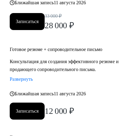
Ближайшая запись
11 августа 2026
• строительство, промышленность, производство
нефтегазовая отрасль;
33 000
₽
• закупки, cнабжение, логистика, ВЭД;
Записаться
28 000
₽
• продажи, HoReCa;
• административное управление;
• HR, психология, образование.
Готовое резюме + сопроводительное письмо
Консультация для создания эффективного резюме и
продающего сопроводительного письма.
Развернуть
Ближайшая запись
11 августа 2026
12 000
₽
Записаться