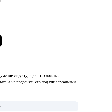
 умение структурировать сложные
пыта, а не подгонять его под универсальный
отодателю язык.
ь
иш, где универсальные решения не