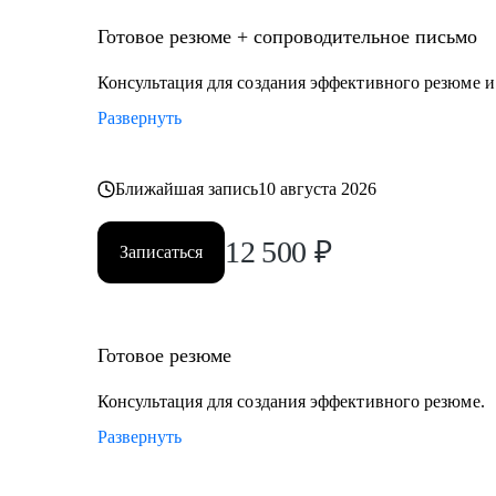
Кому могу помочь
Руководителям и экспертам из отраслей и функцион
Готовое резюме + сопроводительное письмо
• Промышленность и производство
Консультация для создания эффективного резюме 
• Нефтегаз и энергетика
Развернуть
• Строительство и девелопмент
• Товары повседневного спроса (FMCG) и дистрибуц
• Логистика, закупки, управление цепями поставок
Ближайшая запись
10 августа 2026
• Эксплуатация недвижимости и АХО
• Управление персоналом
12 500
₽
Записаться
• Юриспруденция и правовое сопровождение бизнес
Ко мне приходят, чтобы разобраться в карьерной сит
решение.
Готовое резюме
Консультация для создания эффективного резюме.
Развернуть