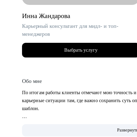
Инна Жандарова
Карьерный консультант для мидл- и топ-
менеджеров
Выбрать услугу
Обо мне
По итогам работы клиенты отмечают мою точность и
карьерные ситуации там, где важно сохранить суть о
шаблон.
• Умею «переводить» опыт клиента на понятный раб
Развернут
• Работаю с клиентами из узкоспециализированных н