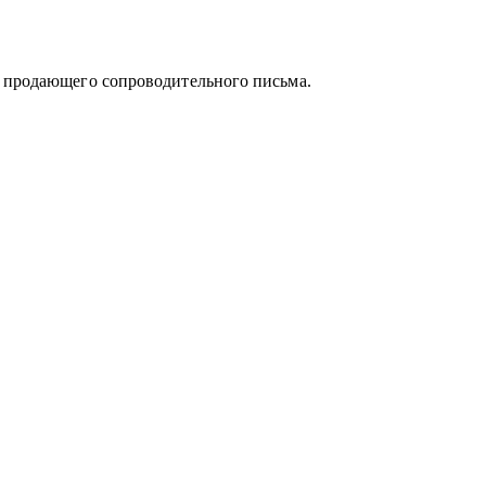
альных направлений:
и продающего сопроводительного письма.
ия
а
уации и принять собственное, выверенное