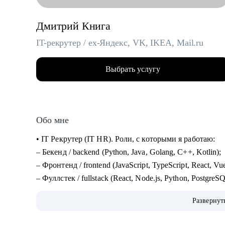
Дмитрий Книга
IT-рекрутер / ex-Яндекс, VK, IKEA, Mail.ru
Выбрать услугу
Обо мне
• IT Рекрутер (IT HR). Роли, с которыми я работаю:
– Бекенд / backend (Python, Java, Golang, C++, Kotlin);
– Фронтенд / frontend (JavaScript, TypeScript, React, Vu
– Фуллстек / fullstack (React, Node.js, Python, Postgre
– Мобильная разработка (iOS и Android: Swift, Kotlin, 
Развернут
– QA / Тестирование (Manual и Automation: Java, Pytho
– DevOps, SRE, Embedded, Linux, облака: AWS, GCP, 