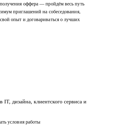
;
 получения оффера — пройдём весь путь
ксимум приглашений на собеседования,
свой опыт и договариваться о лучших
никами.
иентском сервисе и продажах;
и в IT и Digital или клиентском сервисе и
 IT, дизайна, клиентского сервиса и
ать условия работы