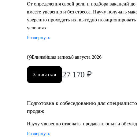
• Узнать, как попасть в ТОП компанию и расти в ней
От определения своей роли и подбора вакансий до
• Составить индивидуальный план развития;
вместе уверенно и без стресса. Научу получать ма
• Узнать, как договариваться о повышении зарплаты;
уверенно проходить их, выгодно позиционировать 
• Начать управлять процессами, проектами и сотруд
условиях.
Развернуть
Кому могу помочь:
• Тем, кто хочет начать карьеру в IT и Digital или кл
• Тем, у кого уже есть опыт, но кто хочет быстро раст
Ближайшая запись
8 августа 2026
продажах;
27 170
₽
Записаться
Подготовка к собеседованию для специалистов
продаж
Научу уверенно отвечать, продавать опыт и обсужд
Развернуть