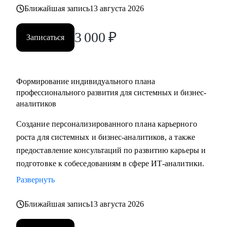
выбрать направление (СА/БА), требования рынка, как
Ближайшая запись
13 августа 2026
строить карьеру в продукте/проекте/корпорации и какие
3 000
₽
есть траектории развития
Записаться
Кому могу помочь:
• Системным аналитикам (всех уровней: junior, middle,
Формирование индивидуального плана
senior, lead)
профессионального развития для системных и бизнес-
• Бизнес‑аналитикам (в том числе тем, кто хочет усилить
аналитиков
техчасть или перейти в системный анализ)
Создание персонализированного плана карьерного
• Senior/lead‑уровню: позиционирование, подготовка к
роста для системных и бизнес-аналитиков, а также
сложным интервью, переход в управление, расширение
предоставление консультаций по развитию карьеры и
зоны ответственности
подготовке к собеседованиям в сфере ИТ-аналитики.
• Начинающим и переходящим из смежных ролей
(например, техническим писателям и др.) - если ваша цель
Развернуть
связана с аналитикой и нужен понятный маршрут и
Ближайшая запись
13 августа 2026
понимание требований рынка