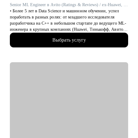
собеседований и разобрать тестовые задания.
Senior ML Engineer в Avito (Ratings & Reviews) / ex-Huawei, T-Банк
• Найти ваши точки роста для дальнейшего развития в
• Более 5 лет в Data Science и машинном обучении, успел
профессии.
поработать в разных ролях: от младшего исследователя
• «Выгоревшему бухгалтеру» поставить новую цель в карьере
разработчика на C++ в небольшом стартапе до ведущего ML-
главбуха.
инженера в крупных компаниях (Huawei, Тинькофф, Авито).
• Избавиться от страхов и сомнений и получить оффер с
• Работал с компьютерным зрением, рекомендательными
привлекательными условиями.
Выбрать услугу
системами, классическим ML, NLP и LLM. Участвовал во
• Прокачать определенные навыки,чтобы стать
внедрении сложных ML-решений в продакшн, публикации и
востребованным финансовым специалистом.
написание статей в международных журналах.
• Наставник в центральном университете, преподаватель на
Кому могу помочь:
курсах ВК и Тинькофф Образования. Лектор и куратор на
• Финансовым директорам, желающим выйти на качественно
образовательных сменах в Сириус Университете.
иной уровень дохода.
• Провел 100+ собеседований по Python/ML/DL/System
• Бухгалтерам, которые хотят вырасти до главбуха.
Design/Behavioral/fit с командой - знаю, как оценить
• Главным бухгалтерам, которые "засиделись на одном месте".
кандидата и что важно для нанимающей стороны в крупные
• Финансовым менеджерам, аналитикам, методологам и
компании.
налоговым консультантам.
• Отсмотрел 100+ резюме для найма.
• Топ-2% Leetcode, рейтинг Codeforces 2000, Kaggle Master,
двухкратный победитель Цифрового Прорыва, Золотой
медалист Я-Профессионал.
С чем помогу: