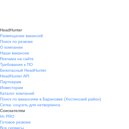
подходящие направления роста и повысить
текущем месте работы и о том, кому он будет
Создать план карьерного роста помогут
эффективность карьерного движения.
полезен, с какими запросами работает.
карьерные эксперты на hh.ru: они определят
Вы точно найдёте того, кто вам нужен!
ваши сильные стороны, поставят цели
HeadHunter
и предложат конкретные шаги для успешного
Размещение вакансий
Поиск по резюме
карьерного продвижения.
О компании
Наши вакансии
Реклама на сайте
Требования к ПО
Безопасный HeadHunter
HeadHunter API
Партнерам
Инвесторам
Каталог компаний
Поиск по вакансиям в Барановке (Хостинский район)
Сетка: соцсеть для нетворкинга
Соискателям
hh PRO
Готовое резюме
Все сервисы