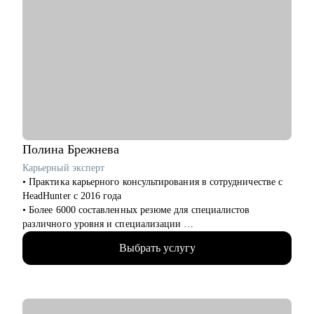
Полина
Брежнева
Карьерный эксперт
• Практика карьерного консультирования в сотрудничестве с
HeadHunter с 2016 года
• Более 6000 составленных резюме для специалистов
различного уровня и специализации
• Более 2500 продуктивных карьерных сессий
Выбрать услугу
• Лучший результат 2022 года по оценке удовлетворенности
клиентов
• Объемная практика карьерного консультирования,
построения карьерных треков, подготовки к интервью и
самопрезентации