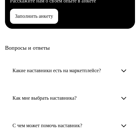
Расскажите нам о своем опыте в анкете
Заполнить анкету
Вопросы и ответы
Какие наставники есть на маркетплейсе?
Карьерные наставники — это HR-
специалисты, карьерные консультанты,
Как мне выбрать наставника?
психологи, резюмерайтеры и менторы.
Умный поиск поможет в три клика выбрать
Менторы работают в ИТ, дизайне, других
наставника для достижения вашей цели.
С чем может помочь наставник?
узкоспециализированных сферах. Они
помогут прокачать навыки, построить