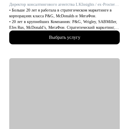
Директор консалтингового агентства LKInsights / ex-Procter & Gamble, МегаФон
• Больше 20 лет я работала в стратегическом маркетинге в
корпорациях класса P&G, McDonalds и МегаФон.
• 20 лет в крупнейших Компаниях: P&G, Wrigley, SABMiller,
Efes Rus, McDonald’s, МегаФон. Стратегический маркетинг,
исследования и аналитика.
Выбрать услугу
• Училась сама и развивала своих сотрудников, искала новую
работу и адаптировалась, нанимала и оптимизировала,
запускала проекты и строила процессы, формулировала
стратегии и договаривалась с руководством.
• Формировала команды с нуля и интегрировала, вырастила
сильных руководителей отдела, строила личный бренд
функции.
• Вела международные проекты для европейского рынка.
• 5 лет опыта независимым консультантом: разработка миссии
и позиционирования, оценка бизнес-моделей, построение
процессов
• Постоянно в процессе обучения: МГУ, American Institute of
Business and Economy, Школа тренеров Молоканова и
Сикирина, Rushford Business School, Карьерный коучинг
(МИП), Проведение рабочих встреч (Ikra)
• Приглашенный лектор НИУ ВШЭ, фасилитатор, консультант