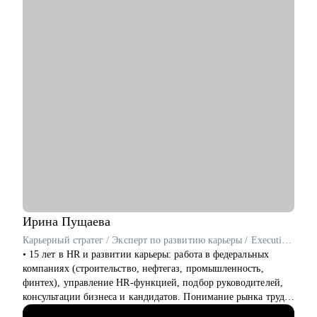
плана развитие
Не факт, что будет просто. Но будет эффективно и интересно.
• Обратная связь на рабочий кейс (коммуникация с
коллегами, достижение целей, аудит процессов итд)
• Работа с командой, построение эффективных команд
Кому могу помочь:
Junior/Middle/Senior специалистам, Лидам команд и отделов,
CEO по направлениям:
• Продуктовый менеджмент
• Проектный офис
• Продажи и развитие бизнеса / обслуживание клиентов
• Поддержка
• Customer Experience
• Операции
Ирина
Пущаева
Карьерный стратег / Эксперт по развитию карьеры / Executive резюмерайтер / ex-HRD
• 15 лет в HR и развитии карьеры: работа в федеральных
компаниях (строительство, нефтегаз, промышленность,
финтех), управление HR-функцией, подбор руководителей,
консультации бизнеса и кандидатов. Понимание рынка труда
360°.