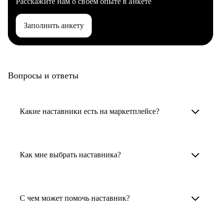
Расскажите нам о своем опыте в анкете
Заполнить анкету
Вопросы и ответы
Какие наставники есть на маркетплейсе?
Карьерные наставники — это HR-
специалисты, карьерные консультанты,
Как мне выбрать наставника?
психологи, резюмерайтеры и менторы.
Умный поиск поможет в три клика выбрать
Менторы работают в ИТ, дизайне, других
наставника для достижения вашей цели.
С чем может помочь наставник?
узкоспециализированных сферах. Они
помогут прокачать навыки, построить