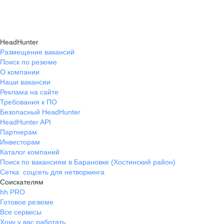
Консультация при смене профессии помогает
нужные работодателям.
текущем месте работы и о том, кому он будет
выявить подходящую сферу деятельности,
полезен, с какими запросами работает.
определить необходимые навыки, подготовить
Вы точно найдёте того, кто вам нужен!
HeadHunter
стратегию обучения и трудоустройства для
Размещение вакансий
Поиск по резюме
уверенного перехода.
О компании
Наши вакансии
Реклама на сайте
Требования к ПО
Безопасный HeadHunter
HeadHunter API
Партнерам
Инвесторам
Каталог компаний
Поиск по вакансиям в Барановке (Хостинский район)
Сетка: соцсеть для нетворкинга
Соискателям
hh PRO
Готовое резюме
Все сервисы
Хочу у вас работать