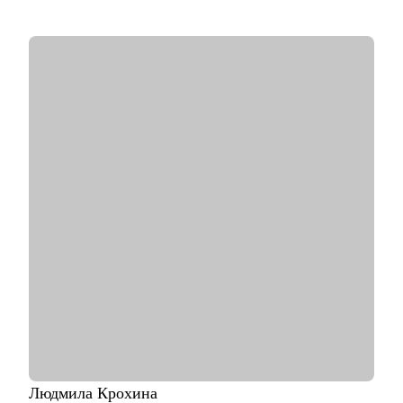
первую команду в ритейле;
С чем помогу:
• сделать свое резюме более продающим;
• чувствовать себя увереннее на собеседованиях с HR;
• строить диалог с руководством о своем повышении,
переходе на другую должность;
Кому могу помочь:
• основной фокус: продакт-менеджеры, проджект-менеджеры,
бизнес-аналитики, маркетологи, HR, бэк офис.
Людмила
Крохина