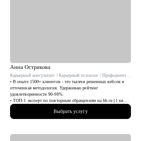
Анна
Острикова
Карьерный консультант / Карьерный психолог / Профориентолог / Резюмерайтер
• В опыте 1500+ клиентов - это тысячи решенных кейсов и
отточенная методология. Удерживаю рейтинг
удовлетворенности 90-98%.
• ТОП-1 эксперт по повторным обращениям на hh.ru (1 кв.
2025), ТОП-3 по популярности (1 кв. 2025), ТОП-5 по
Выбрать услугу
популярности (1 полугодие 2024).
• 6+ лет на руководящих HR-позициях и 10+ лет в
психологии позволяют работать с системой "Человек-
Карьера" на всех уровнях: от бессознательных ограничений
до требований HR.