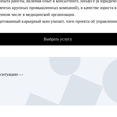
 опыта работы, включая опыт в консалтинге, инхаусе (в юридич
 резюме, раскрою скрытую ценность Вашего опыта и покажу, ка
ментах крупных промышленных компаний), в качестве юриста в
его заметным для рекрутеров.
енном числе в медицинской организации.
ое резюме, выявление Вашей экспертизы, «распаковка» опыта и
дитованный карьерный консультант, член проекта об управлени
ка» под рынок труда.
ской карьерой «Карьера юриста».
ная консультация, в рамках которой я помогу Вам определить
блогов на юридическую тематику в соцсетях, автор телеграм-ка
ую цель и шаги для ее достижения.
Выбрать услугу
а и жизнь юриста» на тему построения и развития карьеры юрис
дем тренировочное собеседование с разбором ответов, типовых 
 меняла место жительства и начинала карьеру с нуля.
ной связью.
 и спикер мероприятий на тему управления карьерой юриста.
гу помочь:
омогу:
торам по направлениям: общее и операционное управление, про
ю ситуацию —
ный кризис - чувство, что вы уперлись в потолок и не знаете, ку
 бизнеса.
аться дальше.
ринимателям, рассматривающим возможность построить класси
ссиональное выгорание - вы хотите уйти из юриспруденции.
 Помогу войти в корпоративный мир без потери свободы и стату
или определение специализации - хотите сузить нишу деятельно
 драйв, но добавив стабильность.
е какую выбрать.
одителям бизнеса и отдельных подразделений, руководителям гр
елание перейти в частную практику из найма и наоборот.
 места работы - помощь в подборе вакансий, составлении прода