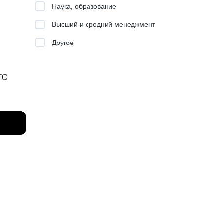
Наука, образование
вышение
Высший и средний менеджмент
Другое
е
 видения
МТС
там и
делям:
ко на
ы
ых