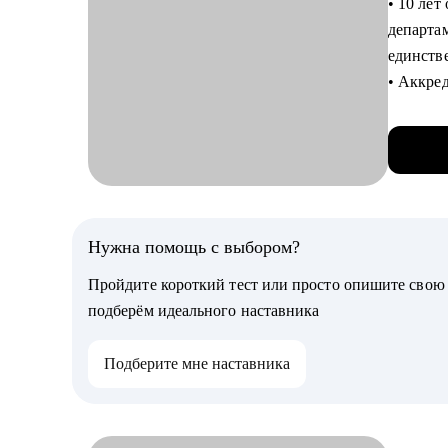
• 10 лет
• Аудит
департа
сделать 
единств
• Готов
• Аккре
«упаков
юридиче
• Карьер
• Автор 
карьерн
«Карьер
• Прове
• Трижды
и обрат
• Автор
Нужна помощь с выбором?
Кому мо
С чем п
• Дирек
Пройдите короткий тест или просто опишите сво
• Карьер
развитие
подберём идеального наставника
как двиг
• Предп
• Профе
карьеру.
Подберите мне наставника
• Смена 
сохранив
не знает
• Руков
• Есть ж
отделов.
• Смена