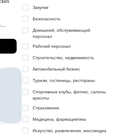
еских
к
Закупки
Безопасность
и
Домашний, обслуживающий
персонал
нала
Рабочий персонал
та.
кейсов
Строительство, недвижимость
Автомобильный бизнес
Туризм, гостиницы, рестораны
дажи,
да и
Спортивные клубы, фитнес, салоны
красоты
ческую
Страхование
са,
сти, но
Медицина, фармацевтика
упп/
Искусство, развлечения, массмедиа
ющего