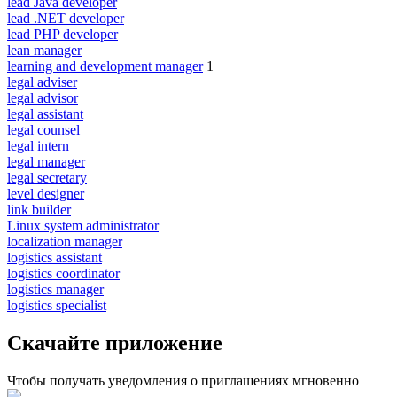
lead Java developer
lead .NET developer
lead PHP developer
lean manager
learning and development manager
1
legal adviser
legal advisor
legal assistant
legal counsel
legal intern
legal manager
legal secretary
level designer
link builder
Linux system administrator
localization manager
logistics assistant
logistics coordinator
logistics manager
logistics specialist
Скачайте приложение
Чтобы получать уведомления о приглашениях мгновенно