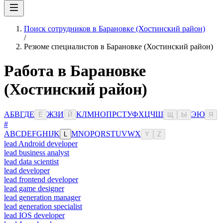
Поиск сотрудников в Барановке (Хостинский район)
/
Резюме специалистов в Барановке (Хостинский район)
Работа в Барановке
(Хостинский район)
А
Б
В
Г
Д
Е
Ж
З
И
К
Л
М
Н
О
П
Р
С
Т
У
Ф
Х
Ц
Ч
Ш
Э
Ю
Ё
Й
Щ
Ы
Я
#
A
B
C
D
E
F
G
H
I
J
K
M
N
O
P
Q
R
S
T
U
V
W
X
L
Y
Z
lead Android developer
lead business analyst
lead data scientist
lead developer
lead frontend developer
lead game designer
lead generation manager
lead generation specialist
lead IOS developer