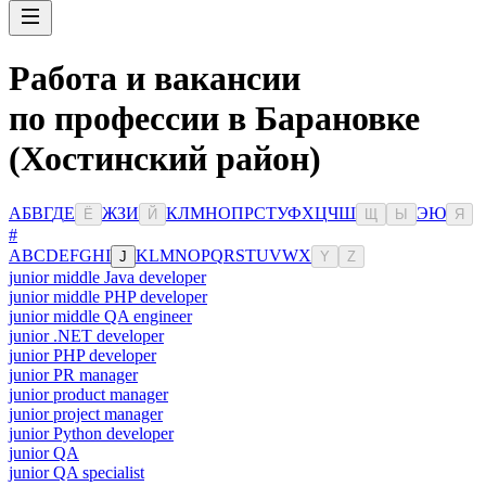
Работа и вакансии
по профессии в Барановке
(Хостинский район)
А
Б
В
Г
Д
Е
Ж
З
И
К
Л
М
Н
О
П
Р
С
Т
У
Ф
Х
Ц
Ч
Ш
Э
Ю
Ё
Й
Щ
Ы
Я
#
A
B
C
D
E
F
G
H
I
K
L
M
N
O
P
Q
R
S
T
U
V
W
X
J
Y
Z
junior middle Java developer
junior middle PHP developer
junior middle QA engineer
junior .NET developer
junior PHP developer
junior PR manager
junior product manager
junior project manager
junior Python developer
junior QA
junior QA specialist