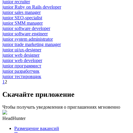
junior recruiter
junior Ruby on Rails developer
junior sales manager
junior SEO-specialist
junior SMM manager
junior software developer
junior software engineer
junior system administrator
junior trade marketing manager
junior ui/ux-designer
junior web designer
junior web developer
junior программист
junior разработчик
junior тестировщик
1
2
Скачайте приложение
Чтобы получать уведомления о приглашениях мгновенно
HeadHunter
Размещение вакансий