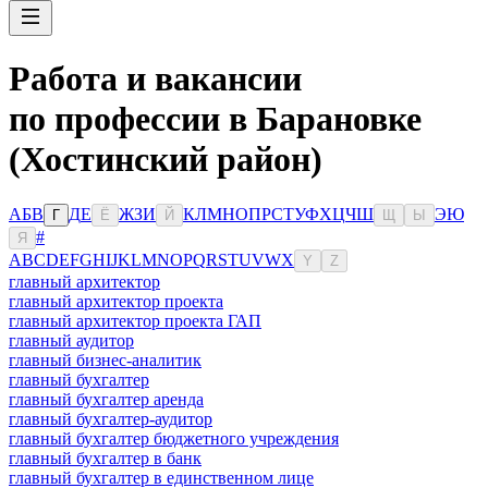
Работа и вакансии
по профессии в Барановке
(Хостинский район)
А
Б
В
Д
Е
Ж
З
И
К
Л
М
Н
О
П
Р
С
Т
У
Ф
Х
Ц
Ч
Ш
Э
Ю
Г
Ё
Й
Щ
Ы
#
Я
A
B
C
D
E
F
G
H
I
J
K
L
M
N
O
P
Q
R
S
T
U
V
W
X
Y
Z
главный архитектор
главный архитектор проекта
главный архитектор проекта ГАП
главный аудитор
главный бизнес-аналитик
главный бухгалтер
главный бухгалтер аренда
главный бухгалтер-аудитор
главный бухгалтер бюджетного учреждения
главный бухгалтер в банк
главный бухгалтер в единственном лице