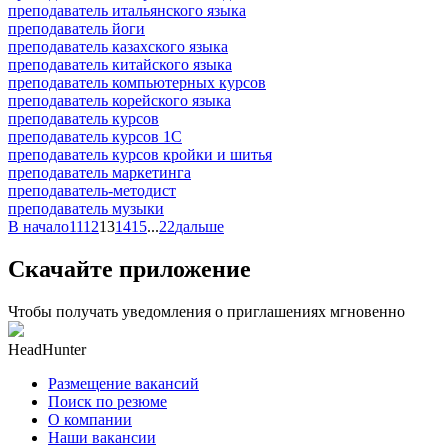
преподаватель итальянского языка
преподаватель йоги
преподаватель казахского языка
преподаватель китайского языка
преподаватель компьютерных курсов
преподаватель корейского языка
преподаватель курсов
преподаватель курсов 1С
преподаватель курсов кройки и шитья
преподаватель маркетинга
преподаватель-методист
преподаватель музыки
В начало
11
12
13
14
15
...
22
дальше
Скачайте приложение
Чтобы получать уведомления о приглашениях мгновенно
HeadHunter
Размещение вакансий
Поиск по резюме
О компании
Наши вакансии