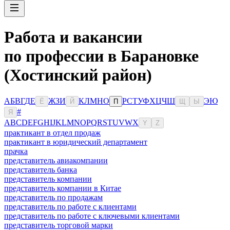
Работа и вакансии
по профессии в Барановке
(Хостинский район)
А
Б
В
Г
Д
Е
Ж
З
И
К
Л
М
Н
О
Р
С
Т
У
Ф
Х
Ц
Ч
Ш
Э
Ю
Ё
Й
П
Щ
Ы
#
Я
A
B
C
D
E
F
G
H
I
J
K
L
M
N
O
P
Q
R
S
T
U
V
W
X
Y
Z
практикант в отдел продаж
практикант в юридический департамент
прачка
представитель авиакомпании
представитель банка
представитель компании
представитель компании в Китае
представитель по продажам
представитель по работе с клиентами
представитель по работе с ключевыми клиентами
представитель торговой марки