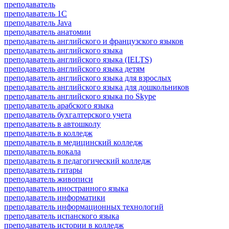
преподаватель
преподаватель 1С
преподаватель Java
преподаватель анатомии
преподаватель английского и французского языков
преподаватель английского языка
преподаватель английского языка (IELTS)
преподаватель английского языка детям
преподаватель английского языка для взрослых
преподаватель английского языка для дошкольников
преподаватель английского языка по Skype
преподаватель арабского языка
преподаватель бухгалтерского учета
преподаватель в автошколу
преподаватель в колледж
преподаватель в медицинский колледж
преподаватель вокала
преподаватель в педагогический колледж
преподаватель гитары
преподаватель живописи
преподаватель иностранного языка
преподаватель информатики
преподаватель информационных технологий
преподаватель испанского языка
преподаватель истории в колледж