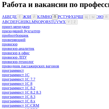
Работа и вакансии по професс
А
Б
В
Г
Д
Е
Ж
З
И
К
Л
М
Н
О
Р
С
Т
У
Ф
Х
Ц
Ч
Ш
Э
Ю
Ё
Й
П
Щ
Ы
Я
A
B
C
D
E
F
G
H
I
J
K
L
M
N
O
P
Q
R
S
T
U
V
W
X
Y
Z
принт-менеджер
приходящий бухгалтер
пробоотборщик
проверяющий
провизор
провизор-аналитик
провизор в офис
провизор ЛПУ
провизор-технолог
проводник пассажирских вагонов
программист
программист 1C
программист 1C 7.7
программист 1C 8
программист 1C 8.2
программист 1С 8.2 8.3
программист 1С 8.3
программист 1С 8.х
программист 1С:CRM