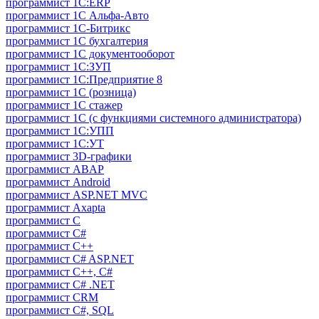
программист 1С:ERP
программист 1С Альфа-Авто
программист 1С-Битрикс
программист 1С бухгалтерия
программист 1С документооборот
программист 1С:ЗУП
программист 1С:Предприятие 8
программист 1С (розница)
программист 1С стажер
программист 1С (с функциями системного администратора)
программист 1С:УПП
программист 1С:УТ
программист 3D-графики
программист ABAP
программист Android
программист ASP.NET MVC
программист Axapta
программист C
программист C#
программист C++
программист C# ASP.NET
программист C++, C#
программист C# .NET
программист CRM
программист C#, SQL