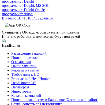
программист Delphi
программист Delphi, MS SQL
программист Delphi Oracle
программист drupal
В начало
13
14
15
16
17
...
22
дальше
Сканируйте QR-код, чтобы скачать приложение
И чаты с работодателями всегда будут под рукой
HeadHunter
Размещение вакансий
Поиск по резюме
О компании
Наши вакансии
Реклама на сайте
Требования к ПО
Безопасный HeadHunter
HeadHunter API
Партнерам
Инвесторам
Каталог компаний
Поиск по вакансиям в Барановке (Хостинский район)
Сетка: соцсеть для нетворкинга