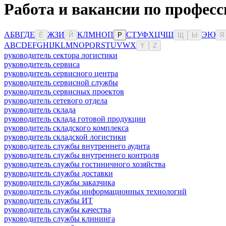
Работа и вакансии по професс
А
Б
В
Г
Д
Е
Ж
З
И
К
Л
М
Н
О
П
С
Т
У
Ф
Х
Ц
Ч
Ш
Э
Ю
Ё
Й
Р
Щ
Ы
Я
A
B
C
D
E
F
G
H
I
J
K
L
M
N
O
P
Q
R
S
T
U
V
W
X
Y
Z
руководитель сектора логистики
руководитель сервиса
руководитель сервисного центра
руководитель сервисной службы
руководитель сервисных проектов
руководитель сетевого отдела
руководитель склада
руководитель склада готовой продукции
руководитель складского комплекса
руководитель складской логистики
руководитель службы внутреннего аудита
руководитель службы внутреннего контроля
руководитель службы гостиничного хозяйства
руководитель службы доставки
руководитель службы заказчика
руководитель службы информационных технологий
руководитель службы ИТ
руководитель службы качества
руководитель службы клининга