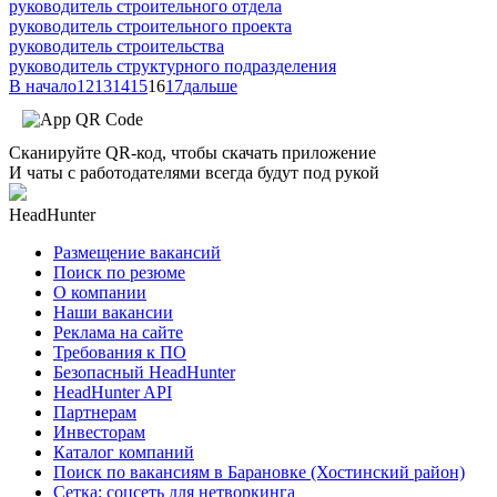
руководитель строительного отдела
руководитель строительного проекта
руководитель строительства
руководитель структурного подразделения
В начало
12
13
14
15
16
17
дальше
Сканируйте QR-код, чтобы скачать приложение
И чаты с работодателями всегда будут под рукой
HeadHunter
Размещение вакансий
Поиск по резюме
О компании
Наши вакансии
Реклама на сайте
Требования к ПО
Безопасный HeadHunter
HeadHunter API
Партнерам
Инвесторам
Каталог компаний
Поиск по вакансиям в Барановке (Хостинский район)
Сетка: соцсеть для нетворкинга