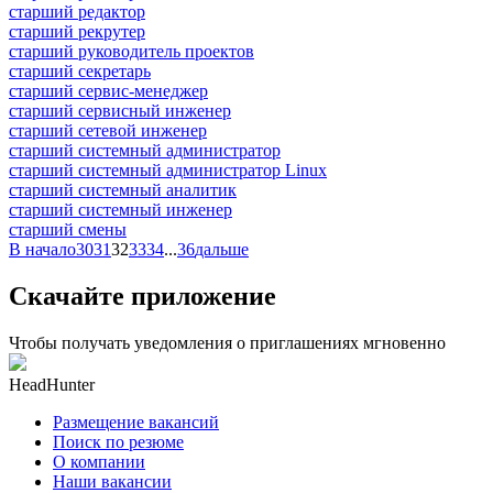
старший редактор
старший рекрутер
старший руководитель проектов
старший секретарь
старший сервис-менеджер
старший сервисный инженер
старший сетевой инженер
старший системный администратор
старший системный администратор Linux
старший системный аналитик
старший системный инженер
старший смены
В начало
30
31
32
33
34
...
36
дальше
Скачайте приложение
Чтобы получать уведомления о приглашениях мгновенно
HeadHunter
Размещение вакансий
Поиск по резюме
О компании
Наши вакансии