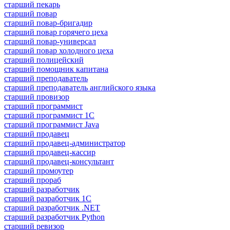
старший пекарь
старший повар
старший повар-бригадир
старший повар горячего цеха
старший повар-универсал
старший повар холодного цеха
старший полицейский
старший помощник капитана
старший преподаватель
старший преподаватель английского языка
старший провизор
старший программист
старший программист 1С
старший программист Java
старший продавец
старший продавец-администратор
старший продавец-кассир
старший продавец-консультант
старший промоутер
старший прораб
старший разработчик
старший разработчик 1С
старший разработчик .NET
старший разработчик Python
старший ревизор