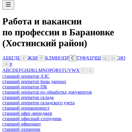
Работа и вакансии
по профессии в Барановке
(Хостинский район)
А
Б
В
Г
Д
Е
Ж
З
И
К
Л
М
Н
О
П
Р
Т
У
Ф
Х
Ц
Ч
Ш
Э
Ю
Ё
Й
С
Щ
Ы
#
Я
A
B
C
D
E
F
G
H
I
J
K
L
M
N
O
P
Q
R
S
T
U
V
W
X
Y
Z
старший оператор АЗС
старший оператор базы данных
старший оператор ПК
старший оператор по обработке документов
старший оператор склада
старший оператор складского учета
старший операционист
старший офис-менеджер
старший офисный сотрудник
старший официант
старший охранник