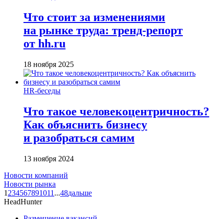
Что стоит за изменениями
на рынке труда: тренд-репорт
от hh.ru
18 ноября 2025
HR-беседы
Что такое человеко­центричность?
Как объяснить бизнесу
и разобраться самим
13 ноября 2024
Новости компаний
Новости рынка
1
2
3
4
5
6
7
8
9
10
11
...
48
дальше
HeadHunter
Размещение вакансий