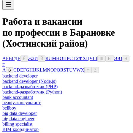
Работа и вакансии
по профессии в Барановке
(Хостинский район)
А
Б
В
Г
Д
Е
Ж
З
И
К
Л
М
Н
О
П
Р
С
Т
У
Ф
Х
Ц
Ч
Ш
Э
Ю
Ё
Й
Щ
Ы
Я
#
A
C
D
E
F
G
H
I
J
K
L
M
N
O
P
Q
R
S
T
U
V
W
X
B
Y
Z
backend developer
backend developer (Node.js)
backend-разработчик (PHP)
backend-разработчик (Python)
bank accountant
beauty-консультант
bellboy
big data developer
big data engineer
billing specialist
BIM-координатор