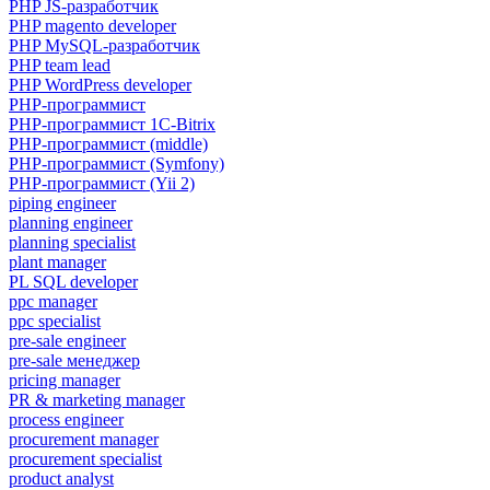
PHP JS-разработчик
PHP magento developer
PHP MySQL-разработчик
PHP team lead
PHP WordPress developer
PHP-программист
PHP-программист 1C-Bitrix
PHP-программист (middle)
PHP-программист (Symfony)
PHP-программист (Yii 2)
piping engineer
planning engineer
planning specialist
plant manager
PL SQL developer
ppc manager
ppc specialist
pre-sale engineer
pre-sale менеджер
pricing manager
PR & marketing manager
process engineer
procurement manager
procurement specialist
product analyst