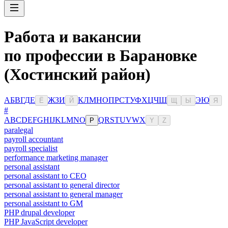
Работа и вакансии
по профессии в Барановке
(Хостинский район)
А
Б
В
Г
Д
Е
Ж
З
И
К
Л
М
Н
О
П
Р
С
Т
У
Ф
Х
Ц
Ч
Ш
Э
Ю
Ё
Й
Щ
Ы
Я
#
A
B
C
D
E
F
G
H
I
J
K
L
M
N
O
Q
R
S
T
U
V
W
X
P
Y
Z
paralegal
payroll accountant
payroll specialist
performance marketing manager
personal assistant
personal assistant to CEO
personal assistant to general director
personal assistant to general manager
personal assistant to GM
PHP drupal developer
PHP JavaScript developer