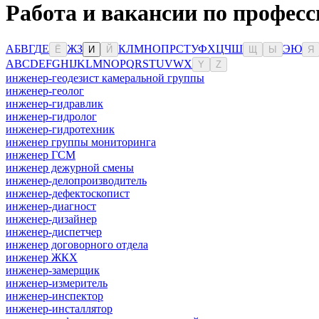
Работа и вакансии по професс
А
Б
В
Г
Д
Е
Ж
З
К
Л
М
Н
О
П
Р
С
Т
У
Ф
Х
Ц
Ч
Ш
Э
Ю
Ё
И
Й
Щ
Ы
Я
A
B
C
D
E
F
G
H
I
J
K
L
M
N
O
P
Q
R
S
T
U
V
W
X
Y
Z
инженер-геодезист камеральной группы
инженер-геолог
инженер-гидравлик
инженер-гидролог
инженер-гидротехник
инженер группы мониторинга
инженер ГСМ
инженер дежурной смены
инженер-делопроизводитель
инженер-дефектоскопист
инженер-диагност
инженер-дизайнер
инженер-диспетчер
инженер договорного отдела
инженер ЖКХ
инженер-замерщик
инженер-измеритель
инженер-инспектор
инженер-инсталлятор