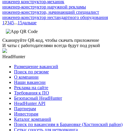
инженер конструктор-механик
инженер-конструктор наружной рекламы
инженер-конструктор, начинающий специалист
инженер-конструктор нестандартного оборудования
1
2
3
4
5
...
15
дальше
Сканируйте QR-код, чтобы скачать приложение
И чаты с работодателями всегда будут под рукой
HeadHunter
Размещение вакансий
Поиск по резюме
О компании
Наши вакансии
Реклама на сайте
Требования к ПО
Безопасный HeadHunter
HeadHunter API
Партнерам
Инвесторам
Каталог компаний
Поиск по вакансиям в Барановке (Хостинский район)
Сетка: соцсеть для нетворкинга