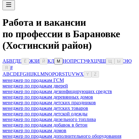
Работа и вакансии
по профессии в Барановке
(Хостинский район)
А
Б
В
Г
Д
Е
Ж
З
И
К
Л
Н
О
П
Р
С
Т
У
Ф
Х
Ц
Ч
Ш
Э
Ю
Ё
Й
М
Щ
Ы
#
Я
A
B
C
D
E
F
G
H
I
J
K
L
M
N
O
P
Q
R
S
T
U
V
W
X
Y
Z
менеджер по продажам ГСМ
менеджер по продажам дверей
менеджер по продажам дезинфицирующих средств
менеджер по продажам деревянных домов
менеджер по продажам детских праздников
менеджер по продажам детских товаров
менеджер по продажам детской одежды
менеджер по продажам дизельного топлива
менеджер по продажам добавок в бетон
менеджер по продажам домов
менеджер по продажам дополнительного оборудования