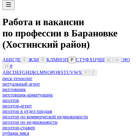
Работа и вакансии
по профессии в Барановке
(Хостинский район)
А
Б
В
Г
Д
Е
Ж
З
И
К
Л
М
Н
О
П
С
Т
У
Ф
Х
Ц
Ч
Ш
Э
Ю
Ё
Й
Р
Щ
Ы
#
Я
A
B
C
D
E
F
G
H
I
J
K
L
M
N
O
P
Q
R
S
T
U
V
W
X
Y
Z
риск-технолог
ритуальный агент
рихтовщик
рихтовщик-арматурщик
риэлтор
риэлтор-агент
риэлтор в отдел продаж
риэлтор по коммерческой недвижимости
риэлтор по недвижимости
риэлтор-стажер
рубщик мяса