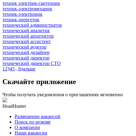
техник электрик-сантехник
техник-электромеханик
техник-электроник
техник-энергетик
технический администратор
технический аналитик
технический архитектор
технический ассистент
технический аудитор
технический дизайнер
технический директор
технический директор CTO
1
2
3
4
5
...
9
дальше
Скачайте приложение
Чтобы получать уведомления о приглашениях мгновенно
HeadHunter
Размещение вакансий
Поиск по резюме
О компании
Наши вакансии