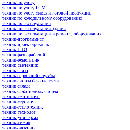
техник по учету
техник по учету ГСМ
техник по учету сырья и готовой продукции
техник по холодильному оборудованию
техник по эксплуатации
техник по эксплуатации здания
техник по эксплуатации и ремонту оборудования
техник-программист
техник-проектировщик
техник ПТО
техник-разнорабочий
техник-ремонтник
техник-сантехник
техник связи
техник сервисной службы
техник систем безопасности
техник склада
техник слаботочных систем
техник-смотритель
техник-строитель
техник-теплотехник
техник-технолог
техник-универсал
техник-химик
техник-электрик