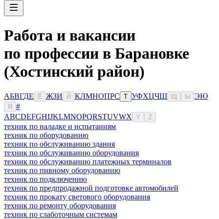
Работа и вакансии
по профессии в Барановке
(Хостинский район)
А
Б
В
Г
Д
Е
Ж
З
И
К
Л
М
Н
О
П
Р
С
У
Ф
Х
Ц
Ч
Ш
Э
Ю
Ё
Й
Т
Щ
Ы
#
Я
A
B
C
D
E
F
G
H
I
J
K
L
M
N
O
P
Q
R
S
T
U
V
W
X
Y
Z
техник по наладке и испытаниям
техник по оборудованию
техник по обслуживанию здания
техник по обслуживанию оборудования
техник по обслуживанию платежных терминалов
техник по пивному оборудованию
техник по подключению
техник по предпродажной подготовке автомобилей
техник по прокату светового оборудования
техник по ремонту оборудования
техник по слаботочным системам